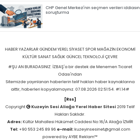
CHP Genel Merkezi'nin seçmen verileri iddiası
soruşturma
HABER
YAZARLAR
GÜNDEM
YEREL
SİYASET
SPOR
MAĞAZİN
EKONOMİ
KÜLTÜR SANAT
SAĞLIK
GÜNCEL
TEKNOLOJİ
ÇEVRE
#ŞU AN BURADASINIZ: İZBAŞ'a bir destek de Menemen Ticaret
Odası'ndan
Sitemizde yayınlanan haberlerin telif hakları haber kaynaklarına
aittir, haberleri kopyalamayınız. 07.08.2026 02:51:54. #1.14#
[Rss]
Copyright
Kuzeyin Sesi Aliağa Yerel Haber Sitesi
2019 Telif
Hakları Saklıdır.
Adres:
Kültür Mahallesi Hükümet Caddesi No:16/A Aliağa İZMİR
Tel:
+90 553 245 89 96
e-mail:
kuzeyinsesinet@gmail.com
powered by
AYBE Reklam™