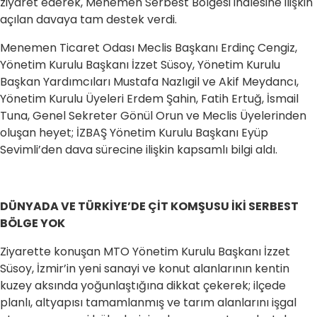
ziyaret ederek, Menemen Serbest Bölgesi ihalesine ilişkin
açılan davaya tam destek verdi.
Menemen Ticaret Odası Meclis Başkanı Erdinç Cengiz,
Yönetim Kurulu Başkanı İzzet Süsoy, Yönetim Kurulu
Başkan Yardımcıları Mustafa Nazlıgil ve Akif Meydancı,
Yönetim Kurulu Üyeleri Erdem Şahin, Fatih Ertuğ, İsmail
Tuna, Genel Sekreter Gönül Orun ve Meclis Üyelerinden
oluşan heyet; İZBAŞ Yönetim Kurulu Başkanı Eyüp
Sevimli’den dava sürecine ilişkin kapsamlı bilgi aldı.
DÜNYADA VE TÜRKİYE’DE ÇİT KOMŞUSU İKİ SERBEST
BÖLGE YOK
Ziyarette konuşan MTO Yönetim Kurulu Başkanı İzzet
Süsoy, İzmir’in yeni sanayi ve konut alanlarının kentin
kuzey aksında yoğunlaştığına dikkat çekerek; ilçede
planlı, altyapısı tamamlanmış ve tarım alanlarını işgal