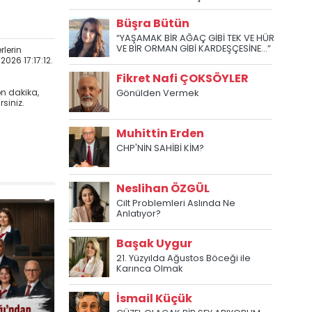
Büşra Bütün
“YAŞAMAK BİR AĞAÇ GİBİ TEK VE HÜR
VE BİR ORMAN GİBİ KARDEŞÇESİNE...”
rlerin
2026 17:17:12.
Fikret Nafi ÇOKSÖYLER
on dakika,
Gönülden Vermek
siniz.
Muhittin Erden
CHP'NİN SAHİBİ KİM?
Neslihan ÖZGÜL
Cilt Problemleri Aslında Ne
Anlatıyor?
Başak Uygur
21. Yüzyılda Ağustos Böceği ile
Karınca Olmak
İsmail Küçük