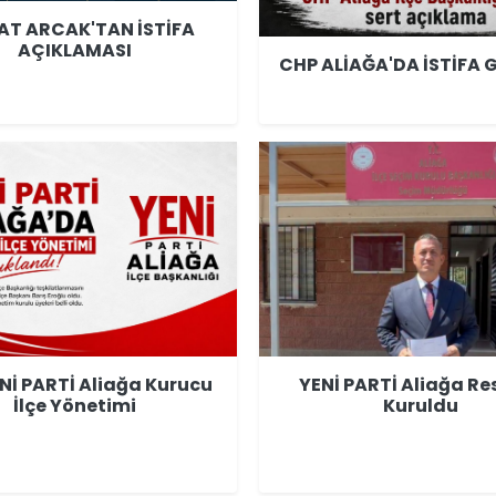
T ARCAK'TAN İSTİFA
AÇIKLAMASI
CHP ALİAĞA'DA İSTİFA G
ENİ PARTİ Aliağa Kurucu
YENİ PARTİ Aliağa R
İlçe Yönetimi
Kuruldu