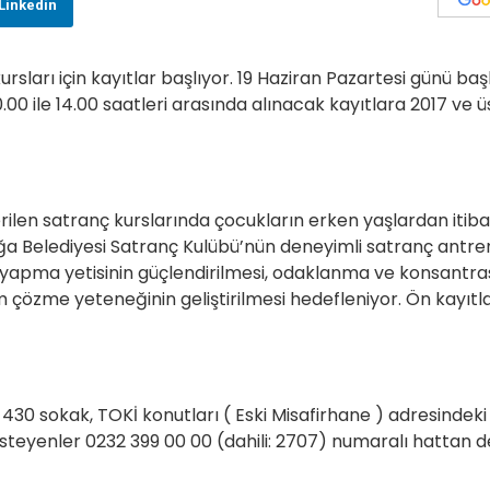
Linkedin
rsları için kayıtlar başlıyor. 19 Haziran Pazartesi günü ba
00 ile 14.00 saatleri arasında alınacak kayıtlara 2017 ve ü
erilen satranç kurslarında çocukların erken yaşlardan itib
ğa Belediyesi Satranç Kulübü’nün deneyimli satranç antren
a yapma yetisinin güçlendirilmesi, odaklanma ve konsant
m çözme yeteneğinin geliştirilmesi hedefleniyor. Ön kayıtl
 430 sokak, TOKİ konutları ( Eski Misafirhane ) adresindeki
isteyenler 0232 399 00 00 (dahili: 2707) numaralı hattan d