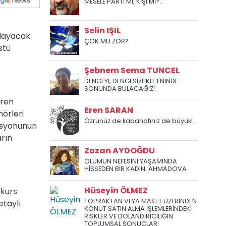
MESELE PARTİ Mİ, KİŞİ Mİ?..
Selin IŞIL
şlayacak
ÇOK MU ZOR?
stü
Şebnem Sema TUNCEL
DENGEYİ, DENGESİZLİKLE ENİNDE
SONUNDA BULACAĞIZ!
aren
Eren SARAN
örleri
Özrünüz de kabahatiniz de büyük!..
rasyonunun
arın
Zozan AYDOĞDU
ÖLÜMÜN NEFESİNİ YAŞAMINDA
HİSSEDEN BİR KADIN: AHMADOVA
Hüseyin ÖLMEZ
 kurs
TOPRAKTAN VEYA MAKET ÜZERİNDEN
etaylı
KONUT SATIN ALMA İŞLEMLERİNDEKİ
RİSKLER VE DOLANDIRICILIĞIN
TOPLUMSAL SONUÇLARI