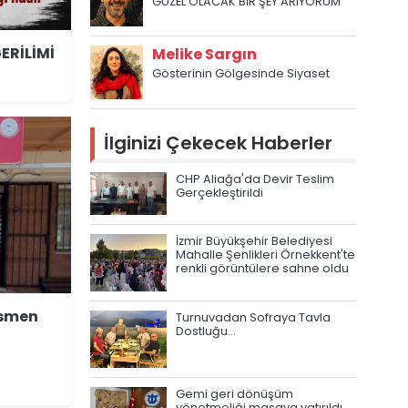
GÜZEL OLACAK BİR ŞEY ARIYORUM
ERİLİMİ
Melike Sargın
Gösterinin Gölgesinde Siyaset
İlginizi Çekecek Haberler
CHP Aliağa'da Devir Teslim
Gerçekleştirildi
İzmir Büyükşehir Belediyesi
Mahalle Şenlikleri Örnekkent'te
renkli görüntülere sahne oldu
esmen
Turnuvadan Sofraya Tavla
Dostluğu…
Gemi geri dönüşüm
yönetmeliği masaya yatırıldı