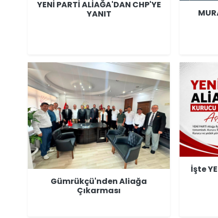
YENİ PARTİ ALİAĞA'DAN CHP'YE
MURA
YANIT
İşte Y
Gümrükçü'nden Aliağa
Çıkarması