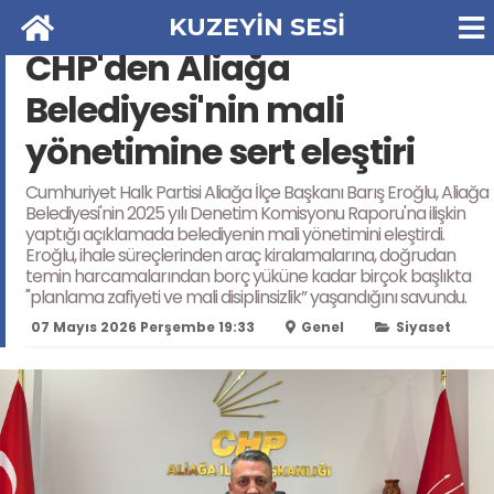
KUZEYİN SESİ
CHP'den Aliağa
Belediyesi'nin mali
yönetimine sert eleştiri
Cumhuriyet Halk Partisi Aliağa İlçe Başkanı Barış Eroğlu, Aliağa
Belediyesi'nin 2025 yılı Denetim Komisyonu Raporu'na ilişkin
yaptığı açıklamada belediyenin mali yönetimini eleştirdi.
Eroğlu, ihale süreçlerinden araç kiralamalarına, doğrudan
temin harcamalarından borç yüküne kadar birçok başlıkta
"planlama zafiyeti ve mali disiplinsizlik” yaşandığını savundu.
07 Mayıs 2026 Perşembe 19:33
Genel
Siyaset