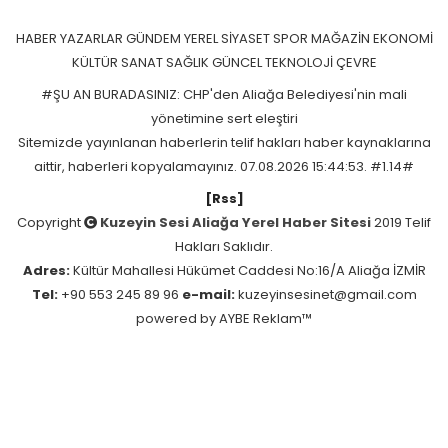
HABER
YAZARLAR
GÜNDEM
YEREL
SİYASET
SPOR
MAĞAZİN
EKONOMİ
KÜLTÜR SANAT
SAĞLIK
GÜNCEL
TEKNOLOJİ
ÇEVRE
#ŞU AN BURADASINIZ: CHP'den Aliağa Belediyesi'nin mali
yönetimine sert eleştiri
Sitemizde yayınlanan haberlerin telif hakları haber kaynaklarına
aittir, haberleri kopyalamayınız. 07.08.2026 15:44:53. #1.14#
[Rss]
Copyright
Kuzeyin Sesi Aliağa Yerel Haber Sitesi
2019 Telif
Hakları Saklıdır.
Adres:
Kültür Mahallesi Hükümet Caddesi No:16/A Aliağa İZMİR
Tel:
+90 553 245 89 96
e-mail:
kuzeyinsesinet@gmail.com
powered by
AYBE Reklam™