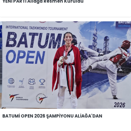
YENİ PARTİ Aliağa Resmen Kuruldu
BATUMİ OPEN 2026 ŞAMPİYONU ALİAĞA'DAN