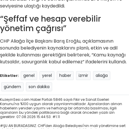
seviyesine ulaştığı kaydedildi.
“Şeffaf ve hesap verebilir
yönetim çağrısı”
CHP Aliağa İlçe Başkanı Barış Eroğlu, açıklamasının
sonunda belediyenin kaynaklarını planlı, etkin ve adil
şekilde kullanması gerektiğini belirterek, “Kamu kaynağı
kutsaldır, savurganlık kabul edilemez” ifadelerini kullandı.
genel
yerel
haber
izmir
aliağa
Etiketler:
gündem
son dakika
KuzeyinSesi.com Haber Portalı 5846 sayılı Fikir ve Sanat Eserleri
Kanunu'na %100 uygun olarak yayınlanmaktadır. Ajanslardan alınan
haberlerin yeniden yayımı ve herhangi bir ortamda basılması, ilgili
ajansların bu yöndeki politikasına bağlı olarak önceden yazılı izin
gerektirir. 07.08.2026 15:44:53. #1.11
#ŞU AN BURADASINIZ: CHP'den Aliağa Belediyesi'nin mali yönetimine sert