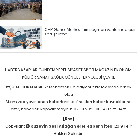
CHP Genel Merkezi'nin seçmen verileri iddiası
soruşturma
HABER
YAZARLAR
GÜNDEM
YEREL
SİYASET
SPOR
MAĞAZİN
EKONOMİ
KÜLTÜR SANAT
SAĞLIK
GÜNCEL
TEKNOLOJİ
ÇEVRE
#ŞU AN BURADASINIZ: Menemen Belediyesi, fizik tedavide örnek
oldu
Sitemizde yayınlanan haberlerin telif hakları haber kaynaklarına
aittir, haberleri kopyalamayınız. 07.08.2026 06:14:37. #1.14#
[Rss]
Copyright
Kuzeyin Sesi Aliağa Yerel Haber Sitesi
2019 Telif
Hakları Saklıdır.