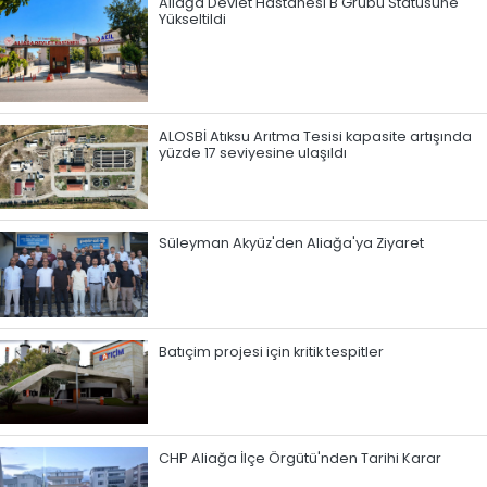
Aliağa Devlet Hastanesi B Grubu Statüsüne
Yükseltildi
ALOSBİ Atıksu Arıtma Tesisi kapasite artışında
yüzde 17 seviyesine ulaşıldı
Süleyman Akyüz'den Aliağa'ya Ziyaret
Batıçim projesi için kritik tespitler
CHP Aliağa İlçe Örgütü'nden Tarihi Karar