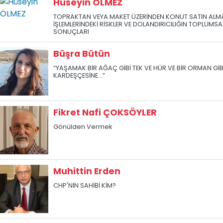
Hüseyin ÖLMEZ
TOPRAKTAN VEYA MAKET ÜZERİNDEN KONUT SATIN ALM
İŞLEMLERİNDEKİ RİSKLER VE DOLANDIRICILIĞIN TOPLUMSA
SONUÇLARI
Büşra Bütün
“YAŞAMAK BİR AĞAÇ GİBİ TEK VE HÜR VE BİR ORMAN GİB
KARDEŞÇESİNE...”
Fikret Nafi ÇOKSÖYLER
Gönülden Vermek
Muhittin Erden
CHP'NİN SAHİBİ KİM?