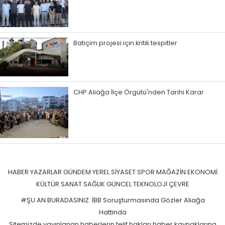
Batıçim projesi için kritik tespitler
CHP Aliağa İlçe Örgütü'nden Tarihi Karar
HABER
YAZARLAR
GÜNDEM
YEREL
SİYASET
SPOR
MAĞAZİN
EKONOMİ
KÜLTÜR SANAT
SAĞLIK
GÜNCEL
TEKNOLOJİ
ÇEVRE
#ŞU AN BURADASINIZ: İBB Soruşturmasında Gözler Aliağa
Hattinda
Sitemizde yayınlanan haberlerin telif hakları haber kaynaklarına