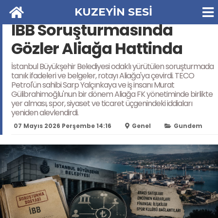
KUZEYİN SESİ
İBB Soruşturmasında
Gözler Aliağa Hattinda
İstanbul Büyükşehir Belediyesi odaklı yürütülen soruşturmada
tanık ifadeleri ve belgeler, rotayı Aliağa'ya çevirdi. TECO
Petrol'ün sahibi Sarp Yalçınkaya ve iş insanı Murat
Gülibrahimoğlu'nun bir dönem Aliağa FK yönetiminde birlikte
yer alması, spor, siyaset ve ticaret üçgenindeki iddiaları
yeniden alevlendirdi.
07 Mayıs 2026 Perşembe 14:16
Genel
Gundem