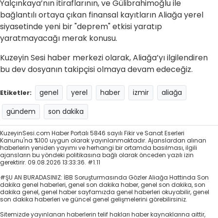
Yalçınkaya’nın itiraflarının, ve Gülibrahimoğlu ile
bağlantılı ortaya çıkan finansal kayıtların Aliağa yerel
siyasetinde yeni bir "deprem" etkisi yaratıp
yaratmayacağı merak konusu.
Kuzeyin Sesi haber merkezi olarak, Aliağa’yı ilgilendiren
bu dev dosyanın takipçisi olmaya devam edeceğiz.
genel
yerel
haber
izmir
aliağa
Etiketler:
gündem
son dakika
KuzeyinSesi.com Haber Portalı 5846 sayılı Fikir ve Sanat Eserleri
Kanunu'na %100 uygun olarak yayınlanmaktadır. Ajanslardan alınan
haberlerin yeniden yayımı ve herhangi bir ortamda basılması, ilgili
ajansların bu yöndeki politikasına bağlı olarak önceden yazılı izin
gerektirir. 09.08.2026 13:33:36. #1.11
#ŞU AN BURADASINIZ: İBB Soruşturmasında Gözler Aliağa Hattinda Son
dakika genel haberleri, genel son dakika haber, genel son dakika, son
dakika genel, genel haber sayfamızda genel haberleri okuyabilir, genel
son dakika haberleri ve güncel genel gelişmelerini görebilirsiniz.
Sitemizde yayınlanan haberlerin telif hakları haber kaynaklarına aittir,