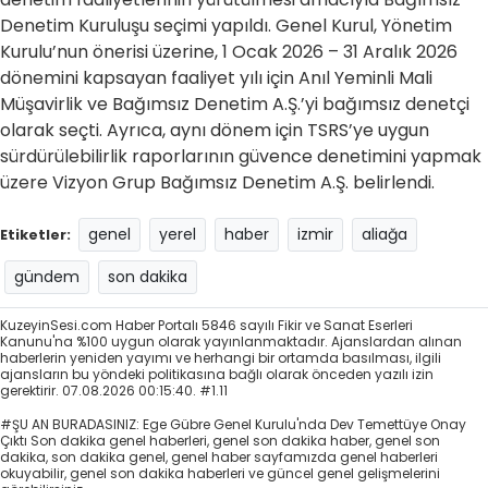
Denetim Kuruluşu seçimi yapıldı. Genel Kurul, Yönetim
Kurulu’nun önerisi üzerine, 1 Ocak 2026 – 31 Aralık 2026
dönemini kapsayan faaliyet yılı için Anıl Yeminli Mali
Müşavirlik ve Bağımsız Denetim A.Ş.’yi bağımsız denetçi
olarak seçti. Ayrıca, aynı dönem için TSRS’ye uygun
sürdürülebilirlik raporlarının güvence denetimini yapmak
üzere Vizyon Grup Bağımsız Denetim A.Ş. belirlendi.
genel
yerel
haber
izmir
aliağa
Etiketler:
gündem
son dakika
KuzeyinSesi.com Haber Portalı 5846 sayılı Fikir ve Sanat Eserleri
Kanunu'na %100 uygun olarak yayınlanmaktadır. Ajanslardan alınan
haberlerin yeniden yayımı ve herhangi bir ortamda basılması, ilgili
ajansların bu yöndeki politikasına bağlı olarak önceden yazılı izin
gerektirir. 07.08.2026 00:15:40. #1.11
#ŞU AN BURADASINIZ: Ege Gübre Genel Kurulu'nda Dev Temettüye Onay
Çıktı Son dakika genel haberleri, genel son dakika haber, genel son
dakika, son dakika genel, genel haber sayfamızda genel haberleri
okuyabilir, genel son dakika haberleri ve güncel genel gelişmelerini