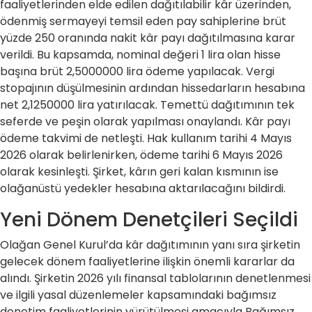
faaliyetlerinden elde edilen dağıtılabilir kâr üzerinden,
ödenmiş sermayeyi temsil eden pay sahiplerine brüt
yüzde 250 oranında nakit kâr payı dağıtılmasına karar
verildi. Bu kapsamda, nominal değeri 1 lira olan hisse
başına brüt 2,5000000 lira ödeme yapılacak. Vergi
stopajının düşülmesinin ardından hissedarların hesabına
net 2,1250000 lira yatırılacak. Temettü dağıtımının tek
seferde ve peşin olarak yapılması onaylandı. Kâr payı
ödeme takvimi de netleşti. Hak kullanım tarihi 4 Mayıs
2026 olarak belirlenirken, ödeme tarihi 6 Mayıs 2026
olarak kesinleşti. Şirket, kârın geri kalan kısmının ise
olağanüstü yedekler hesabına aktarılacağını bildirdi.
Yeni Dönem Denetçileri Seçildi
Olağan Genel Kurul’da kâr dağıtımının yanı sıra şirketin
gelecek dönem faaliyetlerine ilişkin önemli kararlar da
alındı. Şirketin 2026 yılı finansal tablolarının denetlenmesi
ve ilgili yasal düzenlemeler kapsamındaki bağımsız
denetim faaliyetlerinin yürütülmesi amacıyla Bağımsız