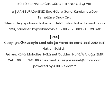
KÜLTÜR SANAT
SAĞLIK
GÜNCEL
TEKNOLOJİ
ÇEVRE
#ŞU AN BURADASINIZ: Ege Gübre Genel Kurulu'nda Dev
Temettüye Onay Çıktı
Sitemizde yayınlanan haberlerin telif hakları haber kaynaklarına
aittir, haberleri kopyalamayınız. 07.08.2026 00:15:40. #1.14#
[Rss]
Copyright
Kuzeyin Sesi Aliağa Yerel Haber Sitesi
2019 Telif
Hakları Saklıdır.
Adres:
Kültür Mahallesi Hükümet Caddesi No:16/A Aliağa İZMİR
Tel:
+90 553 245 89 96
e-mail:
kuzeyinsesinet@gmail.com
powered by
AYBE Reklam™