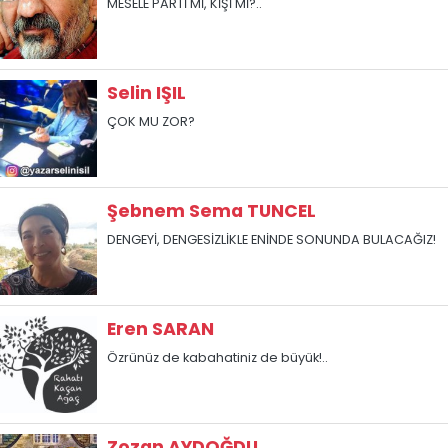
MESELE PARTİ Mİ, KİŞİ Mİ?..
Selin IŞIL
ÇOK MU ZOR?
Şebnem Sema TUNCEL
DENGEYİ, DENGESİZLİKLE ENİNDE SONUNDA BULACAĞIZ!
Eren SARAN
Özrünüz de kabahatiniz de büyük!..
Zozan AYDOĞDU