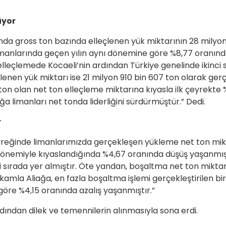
üyor
rında gross ton bazında elleçlenen yük miktarının 28 milyo
imanlarında geçen yılın aynı dönemine göre %8,77 oranınd
lleçlemede Kocaeli’nin ardından Türkiye genelinde ikinci 
enen yük miktarı ise 21 milyon 910 bin 607 ton olarak gerç
ton olan net ton elleçleme miktarına kıyasla ilk çeyrekte 
a limanları net tonda liderliğini sürdürmüştür.” Dedi.
r
 çeyreğinde limanlarımızda gerçekleşen yükleme net ton mik
ı dönemiyle kıyaslandığında %4,67 oranında düşüş yaşanmı
 sırada yer almıştır. Öte yandan, boşaltma net ton miktar
kamla Aliağa, en fazla boşaltma işlemi gerçekleştirilen bir
öre %4,15 oranında azalış yaşanmıştır.”
ından dilek ve temennilerin alınmasıyla sona erdi.