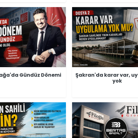
iağa'da Gündüz Dönemi
Şakran'da karar var, 
yok