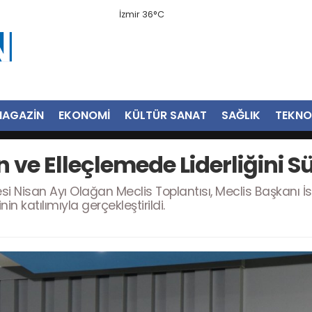
İzmir 36°C
AGAZİN
EKONOMİ
KÜLTÜR SANAT
SAĞLIK
TEKNO
n ve Elleçlemede Liderliğini 
i Nisan Ayı Olağan Meclis Toplantısı, Meclis Başkanı İ
 katılımıyla gerçekleştirildi.