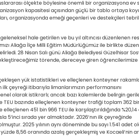
lararası ölçekte böylesine önemli bir organizasyona ev s
anizasyon kapasitesi açısından güçlü bir tablo ortaya koy
rı, organizasyonda emeği geçenleri ve destekçileri tebri
neksel hale getirilen ve bu yıl altıncısı düzenlenen resi
 Aliağa İlçe Milli Eğitim Müdürlüğümüz ile birlikte düzen
rledi. 28 Nisan Salı günü Aliağa Belediyesi Güzelhisar Sos
ekleştireceğimiz törende, dereceye giren öğrencilerimize 
rçekleşen yük istatistikleri ve elleçlenen konteyner rakaml
n ilk çeyreği itibarıyla limanlarımızın performansını
enel olarak istikrarlı; ancak bazı kalemlerde belirgin geri
de TEU bazında elleçlenen konteyner trafiği toplam 362 bi
 elleçlenen 451 bin 966 TEU ile karşılaştırıldığında %20,14
la 5’inci sırada yer almaktadır. 2026’nın ilk çeyreğinde
lmuştur. 2025 yılının aynı döneminde bu sayı 1.541 adet o
 yüzde 8,56 oranında azalış gerçekleşmiş ve Kocaeli’nin a