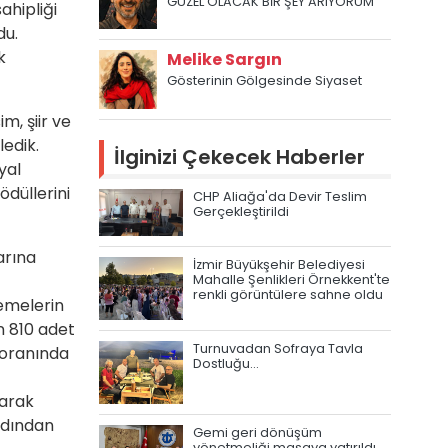
GÜZEL OLACAK BİR ŞEY ARIYORUM
ahipliği
du.
k
Melike Sargın
Gösterinin Gölgesinde Siyaset
m, şiir ve
ledik.
İlginizi Çekecek Haberler
yal
ödüllerini
CHP Aliağa'da Devir Teslim
Gerçekleştirildi
arına
İzmir Büyükşehir Belediyesi
Mahalle Şenlikleri Örnekkent'te
renkli görüntülere sahne oldu
lemelerin
n 810 adet
Turnuvadan Sofraya Tavla
 oranında
Dostluğu…
larak
rdından
Gemi geri dönüşüm
yönetmeliği masaya yatırıldı