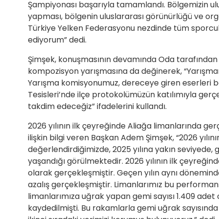
Şampiyonası başarıyla tamamlandı. Bölgemizin ulus
yapması, bölgenin uluslararası görünürlüğü ve org
Türkiye Yelken Federasyonu nezdinde tüm sporcula
ediyorum” dedi.
Şimşek, konuşmasının devamında Oda tarafından gele
kompozisyon yarışmasına da değinerek, “Yarışmamızı
Yarışma komisyonumuz, dereceye giren eserleri beli
Tesisleri’nde ilçe protokolümüzün katılımıyla gerç
takdim edeceğiz” ifadelerini kullandı.
2026 yılının ilk çeyreğinde Aliağa limanlarında ge
ilişkin bilgi veren Başkan Adem Şimşek, “2026 yılını
değerlendirdiğimizde, 2025 yılına yakın seviyede, g
yaşandığı görülmektedir. 2026 yılının ilk çeyreğin
olarak gerçekleşmiştir. Geçen yılın aynı döneminde
azalış gerçekleşmiştir. Limanlarımız bu performans
limanlarımıza uğrak yapan gemi sayısı 1.409 adet o
kaydedilmişti. Bu rakamlarla gemi uğrak sayısında