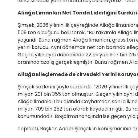
ikinci sıradaki yerimizi korumuş bulunuyoruz.” dedi.
Aliağa Limanları Net Tonda Liderliğini Sürdür
Şimşek, 2026 yılının ilk çeyreğinde Aliağa limanla
509 ton olduğunu belirterek, “Bu rakamla Aliağa l
yaşandı. Buna rağmen Aliağa limanları, gross ton e
yerini korudu. Aynı dönemde net ton bazında elleçl
Geçen yılın aynı döneminde 22 milyon 907 bin 125 
oranında azalış gerçekleşmiştir. Buna rağmen Aliağ
Aliağa Elleçlemede de Zirvedeki Yerini Koruyo
Şimşek sözlerini şöyle sürdürdü: “2026 yılının ilk
milyon 201 bin 355 ton olmuştur. Geçen yılın ayn
Aliağa limanları bu alanda Ceyhan’dan sonra ikinci
milyon 709 bin 252 ton olarak kaydedilmiştir. Bu ra
konumundadır. Boşaltma tonajında ise geçen yıla g
Toplantı, Başkan Adem Şimşek’in konuşmasının ard