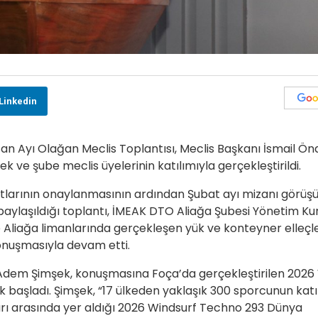
Linkedin
an Ayı Olağan Meclis Toplantısı, Meclis Başkanı İsmail Ön
ve şube meclis üyelerinin katılımıyla gerçekleştirildi.
ıtlarının onaylanmasının ardından Şubat ayı mizanı görüş
n paylaşıldığı toplantı, İMEAK DTO Aliağa Şubesi Yönetim Ku
e Aliağa limanlarında gerçekleşen yük ve konteyner elleç
 konuşmasıyla devam etti.
Adem Şimşek, konuşmasına Foça’da gerçekleştirilen 2026
başladı. Şimşek, “17 ülkeden yaklaşık 300 sporcunun katı
arı arasında yer aldığı 2026 Windsurf Techno 293 Dünya