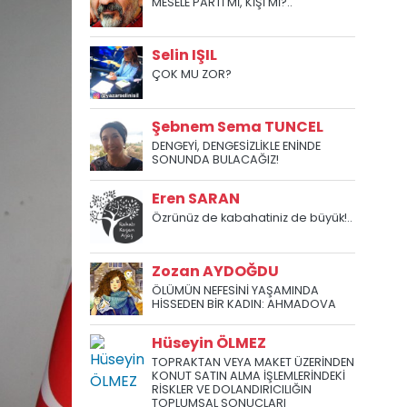
MESELE PARTİ Mİ, KİŞİ Mİ?..
Selin IŞIL
ÇOK MU ZOR?
Şebnem Sema TUNCEL
DENGEYİ, DENGESİZLİKLE ENİNDE
SONUNDA BULACAĞIZ!
Eren SARAN
Özrünüz de kabahatiniz de büyük!..
Zozan AYDOĞDU
ÖLÜMÜN NEFESİNİ YAŞAMINDA
HİSSEDEN BİR KADIN: AHMADOVA
Hüseyin ÖLMEZ
TOPRAKTAN VEYA MAKET ÜZERİNDEN
KONUT SATIN ALMA İŞLEMLERİNDEKİ
RİSKLER VE DOLANDIRICILIĞIN
TOPLUMSAL SONUÇLARI