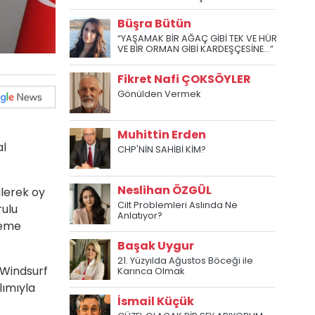
Büşra Bütün
“YAŞAMAK BİR AĞAÇ GİBİ TEK VE HÜR
VE BİR ORMAN GİBİ KARDEŞÇESİNE...”
Fikret Nafi ÇOKSÖYLER
Gönülden Vermek
Muhittin Erden
al
CHP'NİN SAHİBİ KİM?
Neslihan ÖZGÜL
ülerek oy
Cilt Problemleri Aslında Ne
rulu
Anlatıyor?
leme
Başak Uygur
21. Yüzyılda Ağustos Böceği ile
 Windsurf
Karınca Olmak
lımıyla
İsmail Küçük