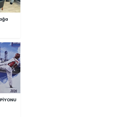
iağa
MPİYONU