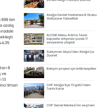
Aliağa Devlet Hastanesi B Grubu
Statüsüne Yükseltildi
n 899 bin
a azalış
sıradaki
ALOSBİ Atıksu Arıtma Tesisi
ekleşti.
kapasite artışında yüzde 17
%4,35
seviyesine ulaşıldı
Süleyman Akyüz'den Aliağa'ya
Ziyaret
tarı 8
Batıçim projesi için kritik tespitler
ş ve
ı 13
inci liman
CHP Aliağa İlçe Örgütü'nden
Tarihi Karar
CHP Genel Merkezi'nin seçmen