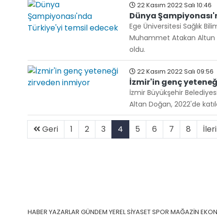
22 Kasım 2022 Salı 10:46
Dünya Şampiyonası'n
Ege Üniversitesi Sağlık Bil
Muhammet Atakan Altun "V
oldu.
22 Kasım 2022 Salı 09:56
İzmir'in genç yeteneğ
İzmir Büyükşehir Belediyes
Altan Doğan, 2022'de katıl
Geri
1
2
3
4
5
6
7
8
İler
HABER
YAZARLAR
GÜNDEM
YEREL
SİYASET
SPOR
MAĞAZİN
EKO