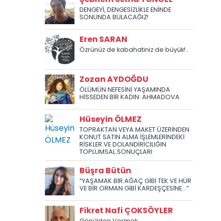
DENGEYİ, DENGESİZLİKLE ENİNDE
SONUNDA BULACAĞIZ!
Eren SARAN
Özrünüz de kabahatiniz de büyük!..
Zozan AYDOĞDU
ÖLÜMÜN NEFESİNİ YAŞAMINDA
HİSSEDEN BİR KADIN: AHMADOVA
Hüseyin ÖLMEZ
TOPRAKTAN VEYA MAKET ÜZERİNDEN
KONUT SATIN ALMA İŞLEMLERİNDEKİ
RİSKLER VE DOLANDIRICILIĞIN
TOPLUMSAL SONUÇLARI
Büşra Bütün
“YAŞAMAK BİR AĞAÇ GİBİ TEK VE HÜR
VE BİR ORMAN GİBİ KARDEŞÇESİNE...”
Fikret Nafi ÇOKSÖYLER
Gönülden Vermek