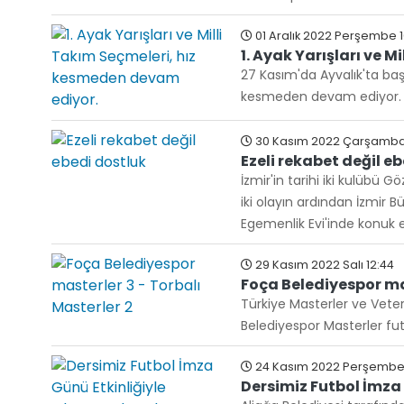
01 Aralık 2022 Perşembe 1
1. Ayak Yarışları ve 
27 Kasım'da Ayvalık'ta başl
kesmeden devam ediyor.
30 Kasım 2022 Çarşamba
Ezeli rekabet değil e
İzmir'in tarihi iki kulüb
iki olayın ardından İzmir 
Egemenlik Evi'inde konuk e
29 Kasım 2022 Salı 12:44
Foça Belediyespor mas
Türkiye Masterler ve Vet
Belediyespor Masterler futb
24 Kasım 2022 Perşembe 1
Dersimiz Futbol İmza