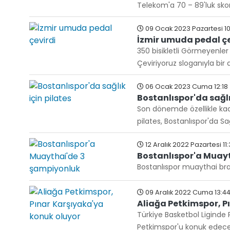
Telekom'a 70 – 89'luk sko
09 Ocak 2023 Pazartesi 10
İzmir umuda pedal çe
350 bisikletli Görmeyenl
Çeviriyoruz sloganıyla bir 
06 Ocak 2023 Cuma 12:18
Bostanlıspor'da sağlı
Son dönemde özellikle kadı
pilates, Bostanlıspor'da Sa
12 Aralık 2022 Pazartesi 11
Bostanlıspor'a Muay
Bostanlıspor muaythai bra
09 Aralık 2022 Cuma 13:4
Aliağa Petkimspor, P
Türkiye Basketbol Liginde 
Petkimspor'u konuk edece