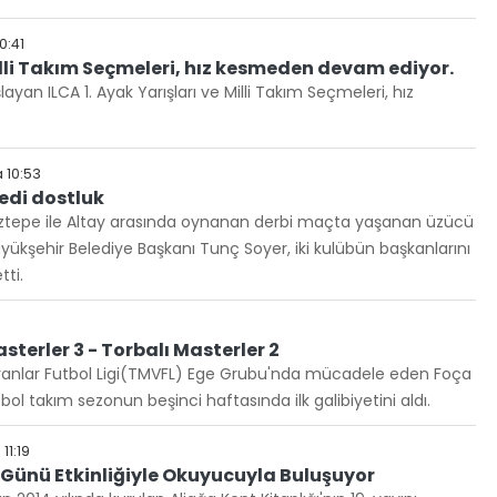
0:41
Milli Takım Seçmeleri, hız kesmeden devam ediyor.
ayan ILCA 1. Ayak Yarışları ve Milli Takım Seçmeleri, hız
 10:53
bedi dostluk
ü Göztepe ile Altay arasında oynanan derbi maçta yaşanan üzücü
Büyükşehir Belediye Başkanı Tunç Soyer, iki kulübün başkanlarını
tti.
terler 3 - Torbalı Masterler 2
eranlar Futbol Ligi(TMVFL) Ege Grubu'nda mücadele eden Foça
ol takım sezonun beşinci haftasında ilk galibiyetini aldı.
1:19
 Günü Etkinliğiyle Okuyucuyla Buluşuyor