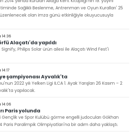
n 2014 yılında kurulan Aliağa Kent Kitaplığı'nın 19. yayını
ğitiminde Sağlıklı Beslenme, Antrenman ve Oyun Kuralları' 25
enlenecek olan imza günü etkinliğiyle okuyucusuyla
 14:36
örfü Alaçatı'da yapıldı
gnify, Philips Solar ürün ailesi ile Alaçatı Wind Fest'i
14:17
iye şampiyonası Ayvalık'ta
nun 2022 yılı Yelken Ligi ILCA 1. Ayak Yarışları 26 Kasım – 2
valık'ta yapılacak.
 14:06
arı Paris yolunda
si Gençlik ve Spor Kulübü görme engelli judocuları Gökhan
 Paris Paralimpik Olimpiyatları'na bir adım daha yaklaştı.