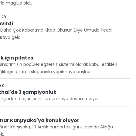
rla mağlup oldu.
:28
virdi
er Daha Çok Kabartma Kitap Okusun Diye Umuda Pedal
araya geldi.
k için pilates
nlarımızın popüler egzersiz sistemi olarak kabul ettikleri
ğlık için pilates sloganıyla yapılmaya başladı
:38
thai'de 3 şampiyonluk
nşındaki başarılarını sürdürmeye devam ediyor.
4
ınar Karşıyaka'ya konuk oluyor
Pınar Karşıyaka, 10 Aralık cumartesi günü evinde Aliağa
k.