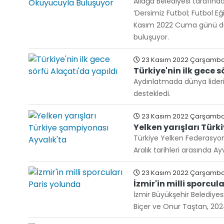
Aliağa Belediyesi tarafında
‘Dersimiz Futbol; Futbol E
Kasım 2022 Cuma günü düz
buluşuyor.
23 Kasım 2022 Çarşamba
Türkiye'nin ilk gece s
Aydınlatmada dünya lideri Si
destekledi.
23 Kasım 2022 Çarşamba 
Yelken yarışları Türk
Türkiye Yelken Federasyonu'
Aralık tarihleri arasında Ay
23 Kasım 2022 Çarşamba
İzmir'in milli sporcul
İzmir Büyükşehir Belediye
Biçer ve Onur Taştan, 2024