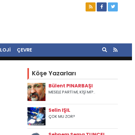
LOJİ
ÇEVRE
Köşe Yazarları
Bülent PINARBAŞI
MESELE PARTİ Mİ, KİŞİ Mİ?..
Selin IŞIL
ÇOK MU ZOR?
Şebnem Sema TUNCEL