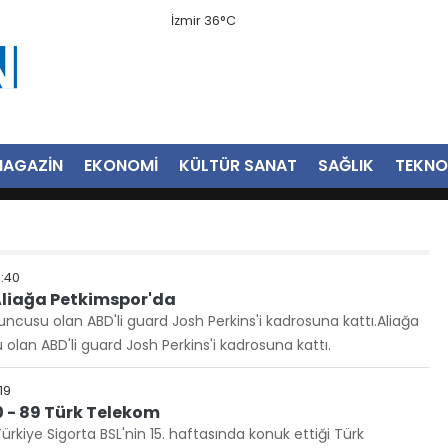
İzmir 36°C
AGAZİN
EKONOMİ
KÜLTÜR SANAT
SAĞLIK
TEKNO
:40
 Aliağa Petkimspor'da
uncusu olan ABD'li guard Josh Perkins'i kadrosuna kattı.Aliağa
olan ABD'li guard Josh Perkins'i kadrosuna kattı.
19
 - 89 Türk Telekom
rkiye Sigorta BSL'nin 15. haftasında konuk ettiği Türk