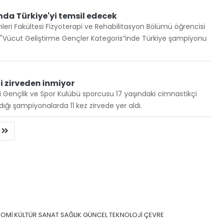
da Türkiye'yi temsil edecek
imleri Fakültesi Fizyoterapi ve Rehabilitasyon Bölümü öğrencisi
ücut Geliştirme Gençler Kategoris”inde Türkiye şampiyonu
i zirveden inmiyor
i Gençlik ve Spor Kulübü sporcusu 17 yaşındaki cimnastikçi
dığı şampiyonalarda 11 kez zirvede yer aldı.
i
NOMİ
KÜLTÜR SANAT
SAĞLIK
GÜNCEL
TEKNOLOJİ
ÇEVRE