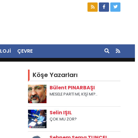
LOJİ
ÇEVRE
Köşe Yazarları
Bülent PINARBAŞI
MESELE PARTİ Mİ, KİŞİ Mİ?..
Selin IŞIL
ÇOK MU ZOR?
Şebnem Sema TUNCEL