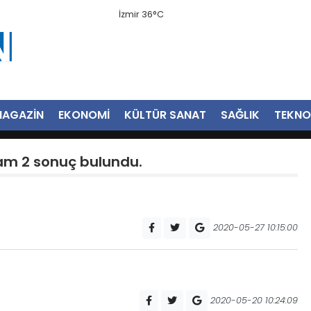
İzmir 36°C
AGAZİN
EKONOMİ
KÜLTÜR SANAT
SAĞLIK
TEKNO
plam 2 sonuç bulundu.
2020-05-27 10:15:00
2020-05-20 10:24:09