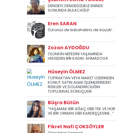
DENGEYİ, DENGESİZLİKLE ENİNDE
SONUNDA BULACAĞIZ!
Eren SARAN
Özrünüz de kabahatiniz de büyük!..
Zozan AYDOĞDU
ÖLÜMÜN NEFESİNİ YAŞAMINDA
HİSSEDEN BİR KADIN: AHMADOVA
Hüseyin ÖLMEZ
TOPRAKTAN VEYA MAKET ÜZERİNDEN
KONUT SATIN ALMA İŞLEMLERİNDEKİ
RİSKLER VE DOLANDIRICILIĞIN
TOPLUMSAL SONUÇLARI
Büşra Bütün
“YAŞAMAK BİR AĞAÇ GİBİ TEK VE HÜR
VE BİR ORMAN GİBİ KARDEŞÇESİNE...”
Fikret Nafi ÇOKSÖYLER
Gönülden Vermek